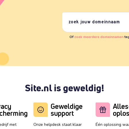
Of
zoek meerdere domeinnamen
teg
Site.nl is geweldig!
vacy
Geweldige
Alles
cherming
support
oplo
drijf met
Onze helpdesk staat klaar
Één oplossing waa