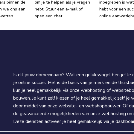
vers binnen de
om je te helpen als je vragen
inbegrepen is wat 
n we ons aan
hebt. Stuur een e-mail of
hebt voor een suc
ywetten.
open een chat.
online aanwezighe
Is dit jouw domeinnaam? Wat een geluksvogel ben je! Je 
je online succes. Het is de basis van je merk en de thuisbas
kun je heel gemakkelijk via onze webhosting of websitebo
bouwen. Je kunt zelf kiezen of je heel gemakkelijk zelf je w
door middel van onze website- en webshopbouwer. Of dat 
de geavanceerde mogelijkheden van onze webhosting om 
Deze diensten activeer je heel gemakkelijk via je dashboar