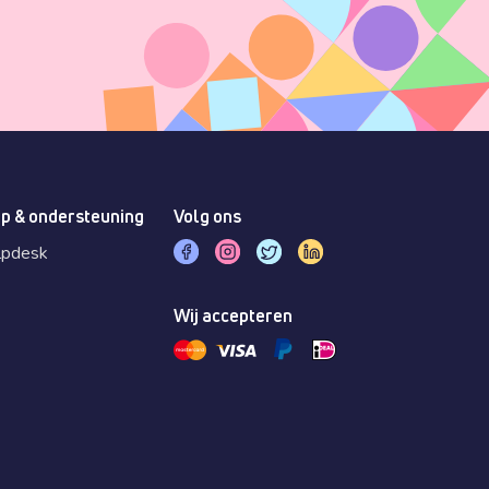
p & ondersteuning
Volg ons
lpdesk
Wij accepteren