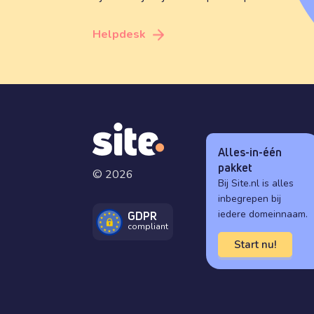
Helpdesk
Alles-in-één
pakket
© 2026
Bij Site.nl is alles
inbegrepen bij
iedere domeinnaam.
GDPR
compliant
Start nu!