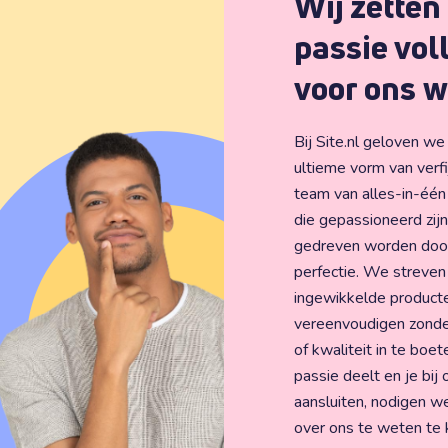
Wij zetten
passie vol
voor ons w
Bij Site.nl geloven w
ultieme vorm van verfi
team van alles-in-één
die gepassioneerd zij
gedreven worden door
perfectie. We streven
ingewikkelde product
vereenvoudigen zonder 
of kwaliteit in te boet
passie deelt en je bij 
aansluiten, nodigen w
over ons te weten te