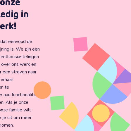
 onze
ledig in
erk!
e dat eenvoud de
jning is. We zijn een
 enthousiastelingen
n over ons werk en
 een streven naar
 ernaar
en te
aan functionaliteit
en. Als je onze
onze familie wilt
e je uit om meer
 komen.